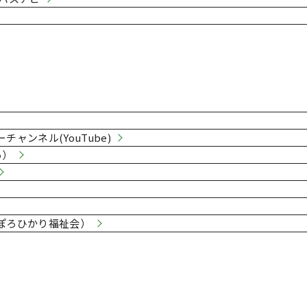
業所のご紹介
チャンネル(YouTube)
あ）
ぽろひかり福祉会）
業