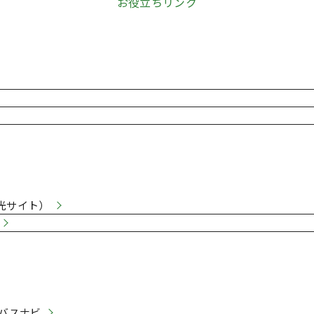
お役立ちリンク
など
光サイト）
バスナビ