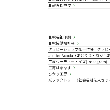
札幌丘珠空港
札幌市の授産施設・小規模作
札幌福祉印刷
札幌協働福祉会
タッピーショップ御手作場
タッピー
atelier Acacia（あとりえ・あかし
工房ウッディートイズ(Instagram)
工房はまなす
ひかり工房
光ファクトリー（社会福祉法人さっ
北のふるさとNグループ構成企