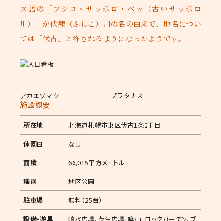
ヌ語の「フシコ・サッポロ・ぺッ（古いサッポロ
川）」が伏籠（ふしこ）川の名の由来で、地名につい
ては「伏古」と称されるようになったようです。
アカエゾマツ
プラタナス
施設概要
所在地
北海道札幌市東区伏古1条2丁目
休園日
なし
面積
66,015平方メートル
種別
地区公園
駐車場
無料（25台）
設備・遊具
噴水広場、芝生広場、築山、ロックガーデン、ブ