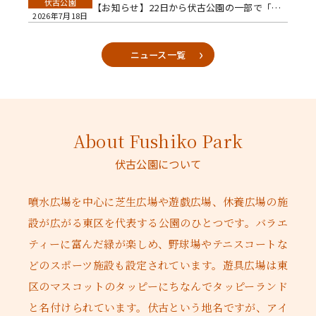
伏古公園
【お知らせ】22日から伏古公園の一部で「立ち入り禁止」となります👷‍♂️🏗️
2026年7月18日
ニュース一覧
About Fushiko Park
伏古公園について
噴水広場を中心に芝生広場や遊戯広場、休養広場の施
設が広がる東区を代表する公園のひとつです。バラエ
ティーに富んだ緑が楽しめ、野球場やテニスコートな
どのスポーツ施設も設定されています。遊具広場は東
区のマスコットのタッピーにちなんでタッピーランド
と名付けられています。伏古という地名ですが、アイ