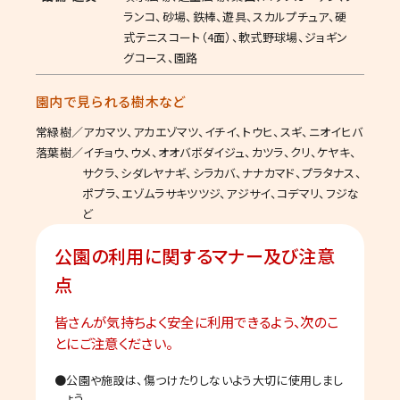
ランコ、砂場、鉄棒、遊具、スカルプチュア、硬
式テニスコート（4面）、軟式野球場、ジョギン
グコース、園路
園内で見られる樹木など
常緑樹／アカマツ、アカエゾマツ、イチイ、トウヒ、スギ、ニオイヒバ
落葉樹／イチョウ、ウメ、オオバボダイジュ、カツラ、クリ、ケヤキ、
サクラ、シダレヤナギ、シラカバ、ナナカマド、プラタナス、
ポプラ、エゾムラサキツツジ、アジサイ、コデマリ、フジな
ど
公園の利用に関するマナー及び注意
点
皆さんが気持ちよく安全に利用できるよう、次のこ
とにご注意ください。
公園や施設は、傷つけたりしないよう大切に使用しまし
ょう。