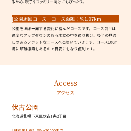
るため、親子やファミリー向けにもぴったり。
[公園周回コース］コース距離：約1.07km
公園をほぼ一周する変化に富んだコースです。コース前半は
適度なアップダウンのある木立の中を通り抜け、後半の見通
しのあるフラットなコースへと続いていきます。コース100m
毎に距離標識もあるので目安にもなり便利です。
Access
アクセス
伏古公園
北海道札幌市東区伏古1条2丁目
［駐車場］ ※5：00～20：00まで