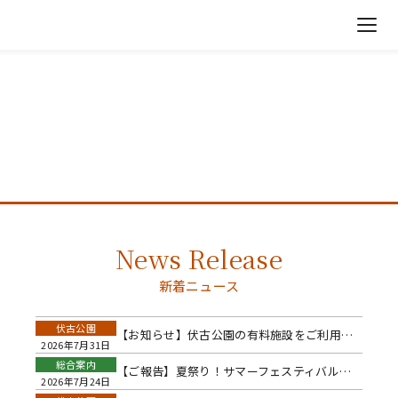
News Release
新着ニュース
伏古公園
【お知らせ】伏古公園の有料施設をご利用される皆様へのお願い🐶🍀
2026年7月31日
総合案内
【ご報告】夏祭り！サマーフェスティバル！大賑わい！🎉✨
2026年7月24日